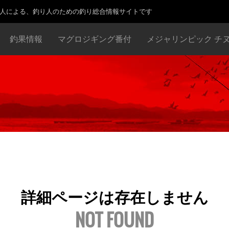
り人による、釣り人のための釣り総合情報サイトです
釣果情報
マグロジギング番付
メジャリンピック チ
詳細ページは存在しません
NOT FOUND