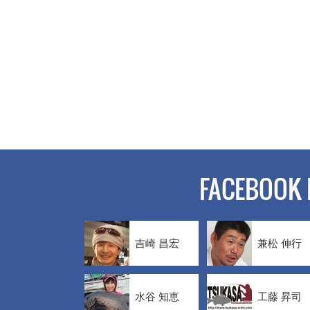
FACEBOOK 
吉崎 昌宏
兼松 伸行
水谷 知恵
工藤 昇司