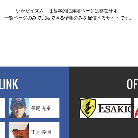
いかだイズム＋は基本的に詳細ページは存在せず、
一覧ページのみで完結できる情報のみを配信するサイトです。
LINK
OF
長尾 充泰
正木 義則