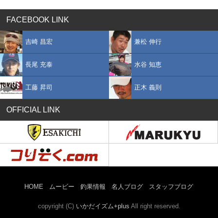
FACEBOOK LINK
吉崎 昌宏
兼松 伸行
長尾 充泰
水谷 知恵
工藤 昇司
正木 義則
OFFICIAL LINK
HOME
ムービー
釣果情報
名人ブログ
スタッフブログ
copyright (C)
いかだイズム+plus
All right reserved.