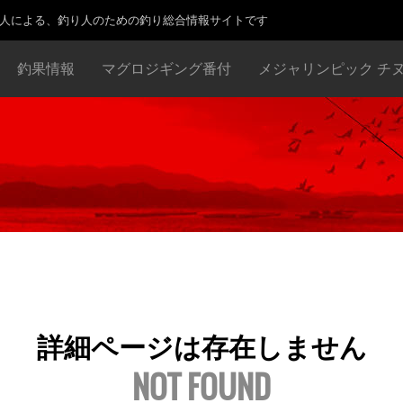
り人による、釣り人のための釣り総合情報サイトです
釣果情報
マグロジギング番付
メジャリンピック チ
詳細ページは存在しません
NOT FOUND