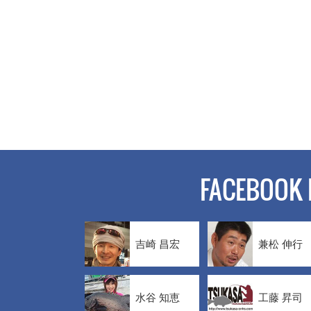
FACEBOOK 
吉崎 昌宏
兼松 伸行
水谷 知恵
工藤 昇司