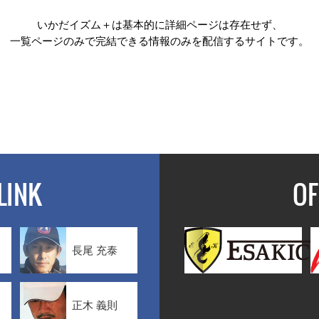
いかだイズム＋は基本的に詳細ページは存在せず、
一覧ページのみで完結できる情報のみを配信するサイトです。
LINK
OF
長尾 充泰
正木 義則