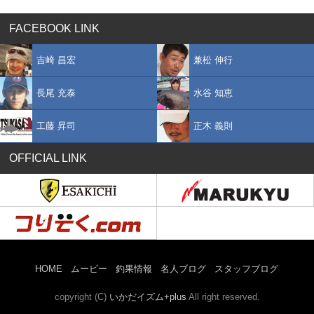
FACEBOOK LINK
吉崎 昌宏
兼松 伸行
長尾 充泰
水谷 知恵
工藤 昇司
正木 義則
OFFICIAL LINK
HOME
ムービー
釣果情報
名人ブログ
スタッフブログ
copyright (C)
いかだイズム+plus
All right reserved.