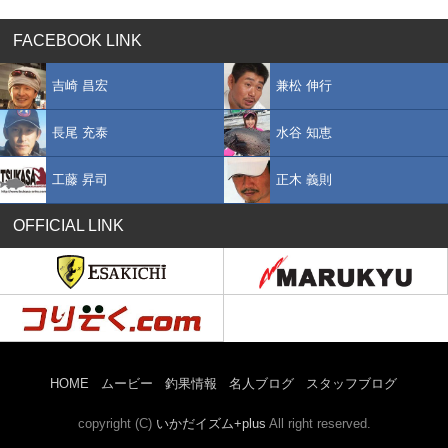
FACEBOOK LINK
吉崎 昌宏
兼松 伸行
長尾 充泰
水谷 知恵
工藤 昇司
正木 義則
OFFICIAL LINK
HOME
ムービー
釣果情報
名人ブログ
スタッフブログ
copyright (C)
いかだイズム+plus
All right reserved.