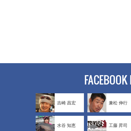
FACEBOOK 
吉崎 昌宏
兼松 伸行
水谷 知恵
工藤 昇司