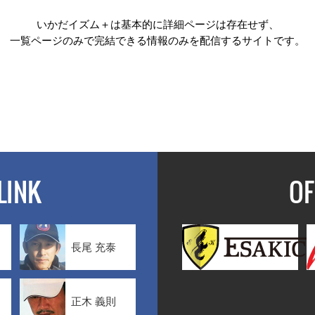
いかだイズム＋は基本的に詳細ページは存在せず、
一覧ページのみで完結できる情報のみを配信するサイトです。
LINK
OF
長尾 充泰
正木 義則