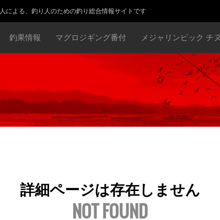
り人による、釣り人のための釣り総合情報サイトです
釣果情報
マグロジギング番付
メジャリンピック チ
詳細ページは存在しません
NOT FOUND