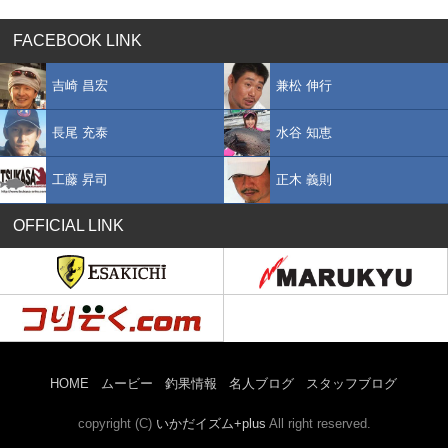
FACEBOOK LINK
吉崎 昌宏
兼松 伸行
長尾 充泰
水谷 知恵
工藤 昇司
正木 義則
OFFICIAL LINK
HOME
ムービー
釣果情報
名人ブログ
スタッフブログ
copyright (C)
いかだイズム+plus
All right reserved.