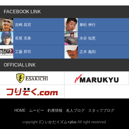
FACEBOOK LINK
吉崎 昌宏
兼松 伸行
長尾 充泰
水谷 知恵
工藤 昇司
正木 義則
OFFICIAL LINK
HOME
ムービー
釣果情報
名人ブログ
スタッフブログ
copyright (C)
いかだイズム+plus
All right reserved.