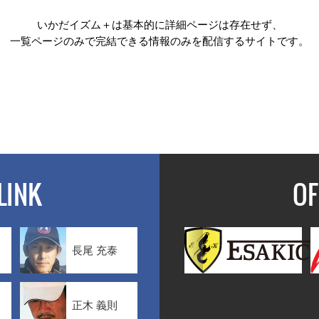
いかだイズム＋は基本的に詳細ページは存在せず、
一覧ページのみで完結できる情報のみを配信するサイトです。
LINK
OF
長尾 充泰
正木 義則