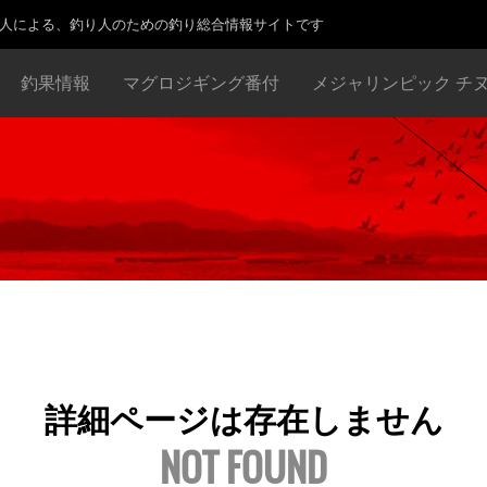
り人による、釣り人のための釣り総合情報サイトです
釣果情報
マグロジギング番付
メジャリンピック チ
詳細ページは存在しません
NOT FOUND