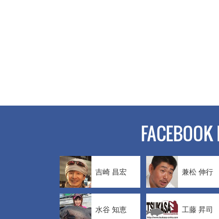
FACEBOOK 
吉崎 昌宏
兼松 伸行
水谷 知恵
工藤 昇司