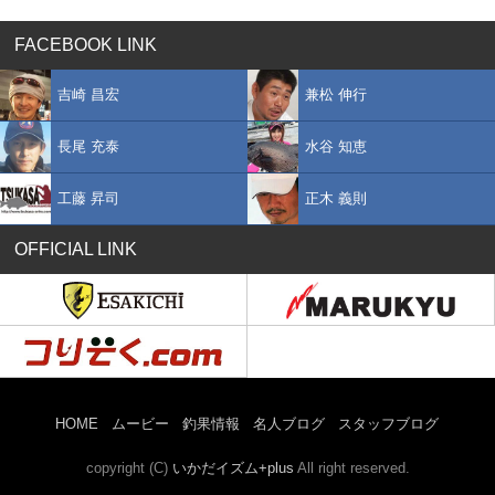
FACEBOOK LINK
吉崎 昌宏
兼松 伸行
長尾 充泰
水谷 知恵
工藤 昇司
正木 義則
OFFICIAL LINK
HOME
ムービー
釣果情報
名人ブログ
スタッフブログ
copyright (C)
いかだイズム+plus
All right reserved.