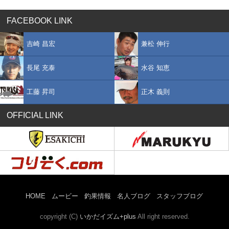
FACEBOOK LINK
吉崎 昌宏
兼松 伸行
長尾 充泰
水谷 知恵
工藤 昇司
正木 義則
OFFICIAL LINK
HOME
ムービー
釣果情報
名人ブログ
スタッフブログ
copyright (C)
いかだイズム+plus
All right reserved.