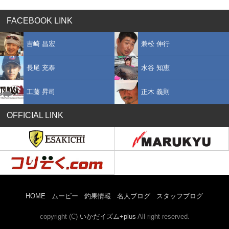
FACEBOOK LINK
吉崎 昌宏
兼松 伸行
長尾 充泰
水谷 知恵
工藤 昇司
正木 義則
OFFICIAL LINK
HOME
ムービー
釣果情報
名人ブログ
スタッフブログ
copyright (C)
いかだイズム+plus
All right reserved.