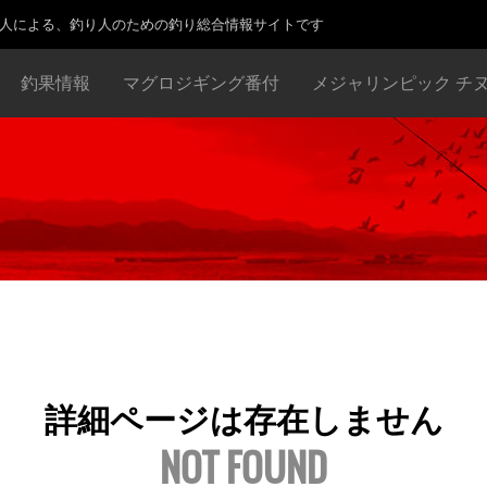
り人による、釣り人のための釣り総合情報サイトです
釣果情報
マグロジギング番付
メジャリンピック チ
詳細ページは存在しません
NOT FOUND