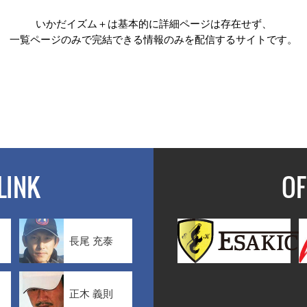
いかだイズム＋は基本的に詳細ページは存在せず、
一覧ページのみで完結できる情報のみを配信するサイトです。
LINK
OF
長尾 充泰
正木 義則