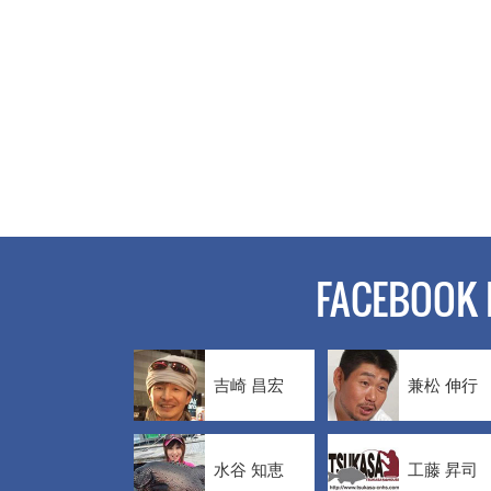
FACEBOOK 
吉崎 昌宏
兼松 伸行
水谷 知恵
工藤 昇司