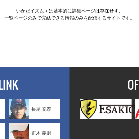
いかだイズム＋は基本的に詳細ページは存在せず、
一覧ページのみで完結できる情報のみを配信するサイトです。
LINK
OF
長尾 充泰
正木 義則