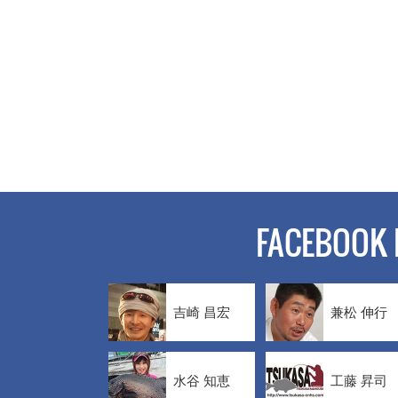
FACEBOOK 
吉崎 昌宏
兼松 伸行
水谷 知恵
工藤 昇司