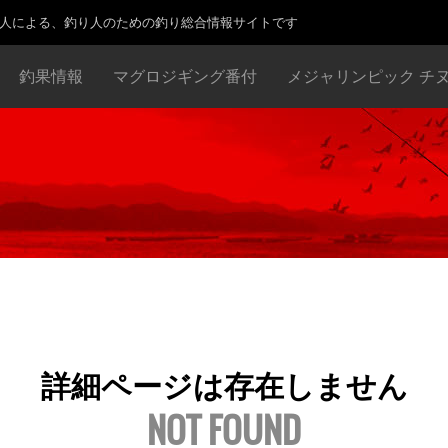
り人による、釣り人のための釣り総合情報サイトです
釣果情報
マグロジギング番付
メジャリンピック チ
詳細ページは存在しません
NOT FOUND