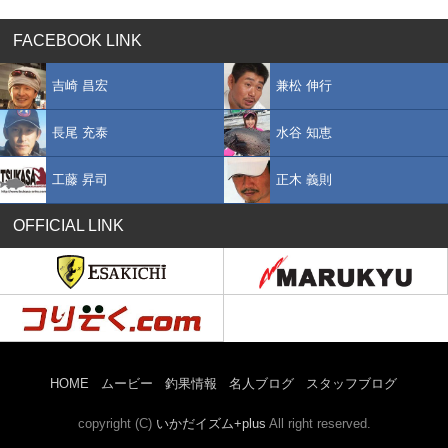
FACEBOOK LINK
吉崎 昌宏
兼松 伸行
長尾 充泰
水谷 知恵
工藤 昇司
正木 義則
OFFICIAL LINK
HOME
ムービー
釣果情報
名人ブログ
スタッフブログ
copyright (C)
いかだイズム+plus
All right reserved.